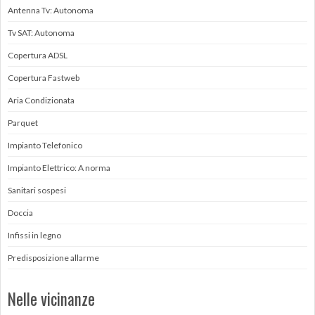
Antenna Tv: Autonoma
Tv SAT: Autonoma
Copertura ADSL
Copertura Fastweb
Aria Condizionata
Parquet
Impianto Telefonico
Impianto Elettrico: A norma
Sanitari sospesi
Doccia
Infissi in legno
Predisposizione allarme
Nelle vicinanze