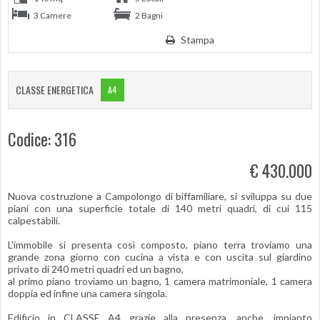
3 Camere
2 Bagni
Stampa
CLASSE ENERGETICA
A4
Codice: 316
€ 430.000
Nuova costruzione a Campolongo di biffamiliare, si sviluppa su due
piani con una superficie totale di 140 metri quadri, di cui 115
calpestabili.
L'immobile si presenta così composto, piano terra troviamo una
grande zona giorno con cucina a vista e con uscita sul giardino
privato di 240 metri quadri ed un bagno,
al primo piano troviamo un bagno, 1 camera matrimoniale, 1 camera
doppia ed infine una camera singola.
Edificio in CLASSE A4 grazie alla presenza, anche, impianto