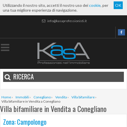
Utilizzando il nostro sito, accetti il nostro uso dei
cookie
, per
OK
una tua migliore esperienza di navigazione.
info@kasaprofessionisti.it
RICERCA
Home
›
Immobili
›
Conegliano
›
Vendita
›
Villa bifamiliare
›
Villa bifamiliare in Vendita a Conegliano
Villa bifamiliare in Vendita a Conegliano
Zona: Campolongo