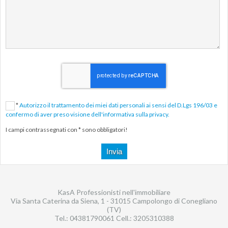
*
Autorizzo il trattamento dei miei dati personali ai sensi del D.Lgs 196/03 e
confermo di aver preso visione dell'informativa sulla privacy.
I campi contrassegnati con * sono obbligatori!
KasA Professionisti nell'immobiliare
Via Santa Caterina da Siena, 1 - 31015 Campolongo di Conegliano
(TV)
Tel.:
04381790061
Cell.:
3205310388