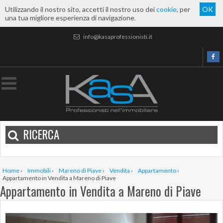
Utilizzando il nostro sito, accetti il nostro uso dei
cookie
, per
OK
una tua migliore esperienza di navigazione.
info@kasaprofessionisti.it
RICERCA
Home
›
Immobili
›
Mareno di Piave
›
Vendita
›
Appartamento
›
Appartamento in Vendita a Mareno di Piave
Appartamento in Vendita a Mareno di Piave