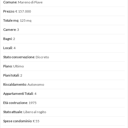
Comune
: Mareno di Piave
Prezzo
: € 157.000
Totale mq
: 125 mq
Camere
: 3
Bagni
: 2
Locali
: 4
Stato conservazione
: Discreto
Piano
: Ultimo
Piani totali
: 2
Riscaldamento
: Autonomo
Appartamenti Totali
: 4
Età costruzione
: 1975
Stato attuale
: Libero al rogito
Spese condominio
: € 55