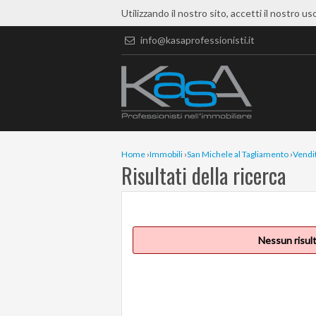
Utilizzando il nostro sito, accetti il nostro us
info@kasaprofessionisti.it
Home
›
Immobili
›
San Michele al Tagliamento
›
Vendi
Risultati della ricerca
Nessun risult