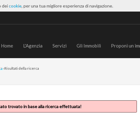
o dei
cookie
, per una tua migliore esperienza di navigazione.
Home
L'Agenzia
Servizi
Gli Immobili
Proponi un im
ta
›
Risultati della ricerca
ato trovato in base alla ricerca effettuata!